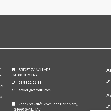
où
A
BRIDET ZA VALLADE
-
24100 BERGERAC
05 53 22 21 11
eau
accueil@verrouil.com
-
As
30
Zone Creavallée, Avenue de Borie Marty,
24660 SANILHAC