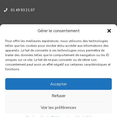
01 49 93 21 07
Assistance HYUNDAI
Gérer le consentement
0 800 001 219
Pour offrir les meilleures expériences, nous utilisons des technologies
telles que les cookies pour stocker et/ou accéder aux informations des
appareils. Le fait de consentir à ces technologies nous permettra de
traiter des données telles que le comportement de navigation ou les ID
uniques sur ce site. Le fait de ne pas consentir ou de retirer son
consentement peut avoir un effet négatif sur certaines caractéristiques et
fonctions.
Accepter
Refuser
Copyright GROUPE VERROUIL - Création : Distinguez-vous.com
Voir les préférences
Conditions générales de réparation
Mentions légales
Politique de confidentialité