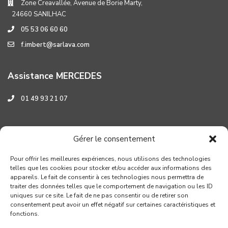
Zone Creavallée, Avenue de Borie Marty,
24660 SANILHAC
05 53 06 60 60
f.imbert@sarlava.com
Assistance MERCEDES
01 49 93 21 07
Assistance HYUNDAI
Gérer le consentement
0 800 001 219
Pour offrir les meilleures expériences, nous utilisons des technologies
telles que les cookies pour stocker et/ou accéder aux informations des
appareils. Le fait de consentir à ces technologies nous permettra de
traiter des données telles que le comportement de navigation ou les ID
uniques sur ce site. Le fait de ne pas consentir ou de retirer son
consentement peut avoir un effet négatif sur certaines caractéristiques et
fonctions.