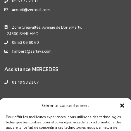
05 53 22 21 11
accueil@verrouil.com
Zone Creavallée, Avenue de Borie Marty,
24660 SANILHAC
05 53 06 60 60
f.imbert@sarlava.com
Assistance MERCEDES
01 49 93 21 07
Assistance HYUNDAI
Gérer le consentement
0 800 001 219
Pour offrir les meilleures expériences, nous utilisons des technologies
telles que les cookies pour stocker et/ou accéder aux informations des
appareils. Le fait de consentir à ces technologies nous permettra de