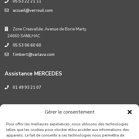
05 53 22 21 11
accueil@verrouil.com
Zone Creavallée, Avenue de Borie Marty,
24660 SANILHAC
05 53 06 60 60
f.imbert@sarlava.com
Assistance MERCEDES
01 49 93 21 07
Assistance HYUNDAI
Gérer le consentement
0 800 001 219
Pour offrir les meilleures expériences, nous utilisons des technologies
telles que les cookies pour stocker et/ou accéder aux informations des
appareils. Le fait de consentir à ces technologies nous permettra de