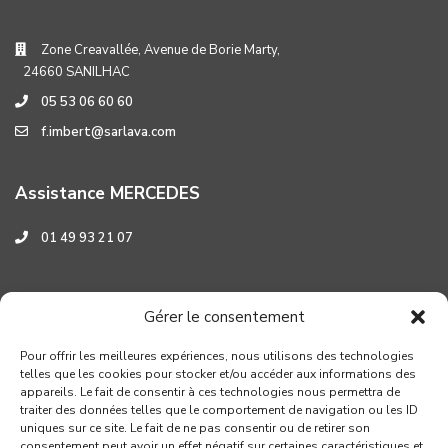
Zone Creavallée, Avenue de Borie Marty,
24660 SANILHAC
05 53 06 60 60
f.imbert@sarlava.com
Assistance MERCEDES
01 49 93 21 07
Assistance HYUNDAI
Gérer le consentement
0 800 001 219
Pour offrir les meilleures expériences, nous utilisons des technologies
telles que les cookies pour stocker et/ou accéder aux informations des
appareils. Le fait de consentir à ces technologies nous permettra de
traiter des données telles que le comportement de navigation ou les ID
uniques sur ce site. Le fait de ne pas consentir ou de retirer son
consentement peut avoir un effet négatif sur certaines caractéristiques et