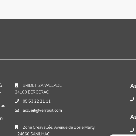
où
A
BRIDET ZA VALLADE
-
24100 BERGERAC
05 53 22 21 11
eau
accueil@verrouil.com
-
As
30
Zone Creavallée, Avenue de Borie Marty,
24660 SANILHAC