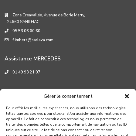
Zone Creavallée, Avenue de Borie Marty,
24660 SANILHAC
05 53 06 60 60
f.imbert@sarlava.com
Assistance MERCEDES
01 49 93 21 07
Assistance HYUNDAI
Gérer le consentement
0 800 001 219
Pour offrir les meilleures expériences, nous utilisons des technologies
telles que les cookies pour stocker et/ou accéder aux informations des
appareils. Le fait de consentir à ces technologies nous permettra de
traiter des données telles que le comportement de navigation ou les ID
uniques sur ce site. Le fait de ne pas consentir ou de retirer son
consentement peut avoir un effet négatif sur certaines caractéristiques et