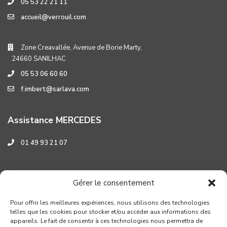
05 53 22 21 11
accueil@verrouil.com
Zone Creavallée, Avenue de Borie Marty,
24660 SANILHAC
05 53 06 60 60
f.imbert@sarlava.com
Assistance MERCEDES
01 49 93 21 07
Assistance HYUNDAI
Gérer le consentement
0 800 001 219
Pour offrir les meilleures expériences, nous utilisons des technologies
telles que les cookies pour stocker et/ou accéder aux informations des
appareils. Le fait de consentir à ces technologies nous permettra de