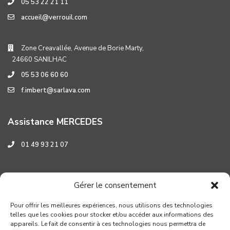
05 53 22 21 11
accueil@verrouil.com
Zone Creavallée, Avenue de Borie Marty,
24660 SANILHAC
05 53 06 60 60
f.imbert@sarlava.com
Assistance MERCEDES
01 49 93 21 07
Assistance HYUNDAI
Gérer le consentement
0 800 001 219
Pour offrir les meilleures expériences, nous utilisons des technologies
telles que les cookies pour stocker et/ou accéder aux informations des
appareils. Le fait de consentir à ces technologies nous permettra de