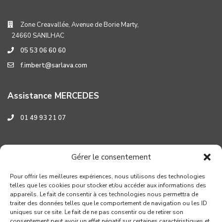
Zone Creavallée, Avenue de Borie Marty,
24660 SANILHAC
05 53 06 60 60
f.imbert@sarlava.com
Assistance MERCEDES
01 49 93 21 07
Assistance HYUNDAI
Gérer le consentement
0 800 001 219
Pour offrir les meilleures expériences, nous utilisons des technologies
telles que les cookies pour stocker et/ou accéder aux informations des
appareils. Le fait de consentir à ces technologies nous permettra de
traiter des données telles que le comportement de navigation ou les ID
uniques sur ce site. Le fait de ne pas consentir ou de retirer son
consentement peut avoir un effet négatif sur certaines caractéristiques et