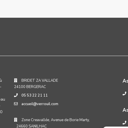
où
A
BRIDET ZA VALLADE
-
24100 BERGERAC
05 53 22 21 11
eau
accueil@verrouil.com
-
As
30
Zone Creavallée, Avenue de Borie Marty,
24660 SANILHAC