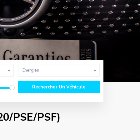
Énergies
€
P20/PSE/PSF)