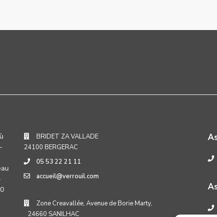
où
A
BRIDET ZA VALLADE
-
24100 BERGERAC
05 53 22 21 11
eau
accueil@verrouil.com
-
As
30
Zone Creavallée, Avenue de Borie Marty,
24660 SANILHAC