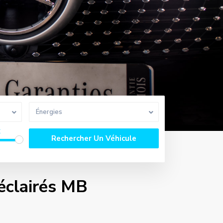
Énergies
€
 éclairés MB