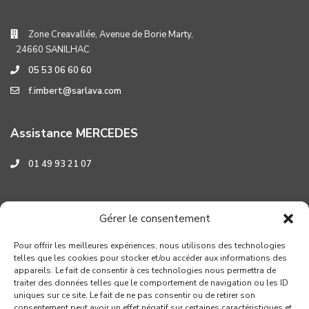
Zone Creavallée, Avenue de Borie Marty,
24660 SANILHAC
05 53 06 60 60
f.imbert@sarlava.com
Assistance MERCEDES
01 49 93 21 07
Assistance HYUNDAI
Gérer le consentement
0 800 001 219
Pour offrir les meilleures expériences, nous utilisons des technologies
telles que les cookies pour stocker et/ou accéder aux informations des
appareils. Le fait de consentir à ces technologies nous permettra de
traiter des données telles que le comportement de navigation ou les ID
uniques sur ce site. Le fait de ne pas consentir ou de retirer son
consentement peut avoir un effet négatif sur certaines caractéristiques et