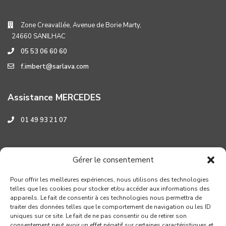
Zone Creavallée, Avenue de Borie Marty,
24660 SANILHAC
05 53 06 60 60
f.imbert@sarlava.com
Assistance MERCEDES
01 49 93 21 07
Assistance HYUNDAI
Gérer le consentement
0 800 001 219
Pour offrir les meilleures expériences, nous utilisons des technologies
telles que les cookies pour stocker et/ou accéder aux informations des
appareils. Le fait de consentir à ces technologies nous permettra de
traiter des données telles que le comportement de navigation ou les ID
uniques sur ce site. Le fait de ne pas consentir ou de retirer son
consentement peut avoir un effet négatif sur certaines caractéristiques et