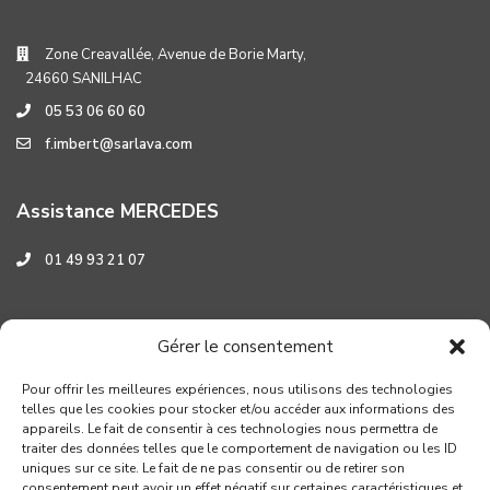
Zone Creavallée, Avenue de Borie Marty,
24660 SANILHAC
05 53 06 60 60
f.imbert@sarlava.com
Assistance MERCEDES
01 49 93 21 07
Assistance HYUNDAI
Gérer le consentement
0 800 001 219
Pour offrir les meilleures expériences, nous utilisons des technologies
telles que les cookies pour stocker et/ou accéder aux informations des
appareils. Le fait de consentir à ces technologies nous permettra de
traiter des données telles que le comportement de navigation ou les ID
uniques sur ce site. Le fait de ne pas consentir ou de retirer son
consentement peut avoir un effet négatif sur certaines caractéristiques et