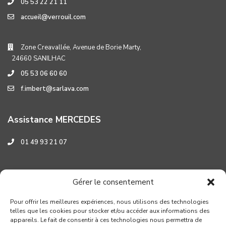
05 53 22 21 11
accueil@verrouil.com
Zone Creavallée, Avenue de Borie Marty,
24660 SANILHAC
05 53 06 60 60
f.imbert@sarlava.com
Assistance MERCEDES
01 49 93 21 07
Assistance HYUNDAI
Gérer le consentement
0 800 001 219
Pour offrir les meilleures expériences, nous utilisons des technologies
telles que les cookies pour stocker et/ou accéder aux informations des
appareils. Le fait de consentir à ces technologies nous permettra de