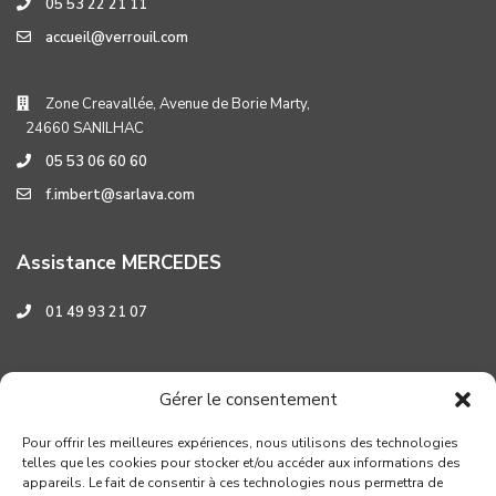
05 53 22 21 11
accueil@verrouil.com
Zone Creavallée, Avenue de Borie Marty,
24660 SANILHAC
05 53 06 60 60
f.imbert@sarlava.com
Assistance MERCEDES
01 49 93 21 07
Assistance HYUNDAI
Gérer le consentement
0 800 001 219
Pour offrir les meilleures expériences, nous utilisons des technologies
telles que les cookies pour stocker et/ou accéder aux informations des
appareils. Le fait de consentir à ces technologies nous permettra de