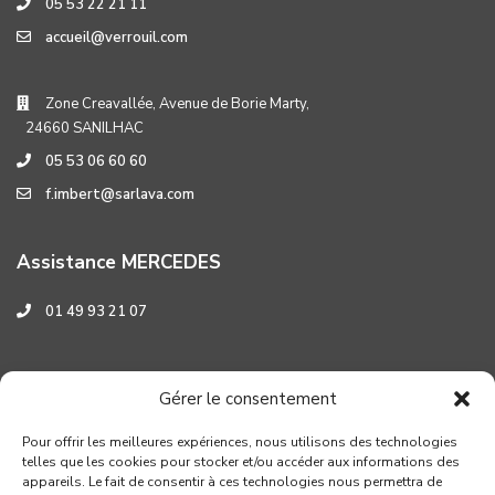
05 53 22 21 11
accueil@verrouil.com
Zone Creavallée, Avenue de Borie Marty,
24660 SANILHAC
05 53 06 60 60
f.imbert@sarlava.com
Assistance MERCEDES
01 49 93 21 07
Assistance HYUNDAI
Gérer le consentement
0 800 001 219
Pour offrir les meilleures expériences, nous utilisons des technologies
telles que les cookies pour stocker et/ou accéder aux informations des
appareils. Le fait de consentir à ces technologies nous permettra de