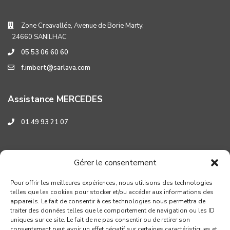
Zone Creavallée, Avenue de Borie Marty,
24660 SANILHAC
05 53 06 60 60
f.imbert@sarlava.com
Assistance MERCEDES
01 49 93 21 07
Assistance HYUNDAI
Gérer le consentement
0 800 001 219
Pour offrir les meilleures expériences, nous utilisons des technologies
telles que les cookies pour stocker et/ou accéder aux informations des
appareils. Le fait de consentir à ces technologies nous permettra de
traiter des données telles que le comportement de navigation ou les ID
uniques sur ce site. Le fait de ne pas consentir ou de retirer son
consentement peut avoir un effet négatif sur certaines caractéristiques et