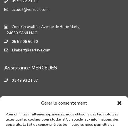
05 53 22 21 11
accueil@verrouil.com
Zone Creavallée, Avenue de Borie Marty,
24660 SANILHAC
05 53 06 60 60
f.imbert@sarlava.com
Assistance MERCEDES
01 49 93 21 07
Assistance HYUNDAI
Gérer le consentement
0 800 001 219
Pour offrir les meilleures expériences, nous utilisons des technologies
telles que les cookies pour stocker et/ou accéder aux informations des
appareils. Le fait de consentir à ces technologies nous permettra de