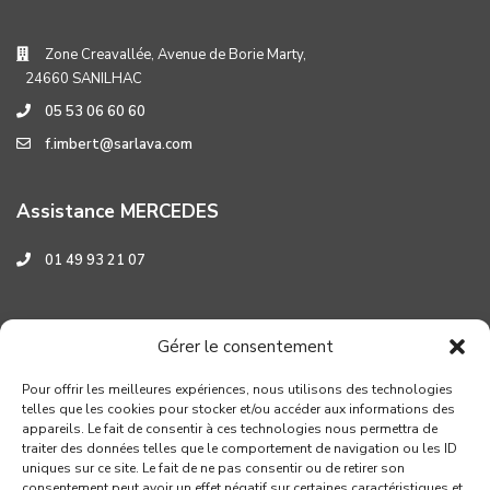
Zone Creavallée, Avenue de Borie Marty,
24660 SANILHAC
05 53 06 60 60
f.imbert@sarlava.com
Assistance MERCEDES
01 49 93 21 07
Assistance HYUNDAI
Gérer le consentement
0 800 001 219
Pour offrir les meilleures expériences, nous utilisons des technologies
telles que les cookies pour stocker et/ou accéder aux informations des
appareils. Le fait de consentir à ces technologies nous permettra de
traiter des données telles que le comportement de navigation ou les ID
uniques sur ce site. Le fait de ne pas consentir ou de retirer son
consentement peut avoir un effet négatif sur certaines caractéristiques et