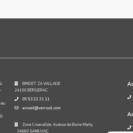
où
A
BRIDET ZA VALLADE
-
24100 BERGERAC
05 53 22 21 11
eau
accueil@verrouil.com
-
As
30
Zone Creavallée, Avenue de Borie Marty,
24660 SANILHAC