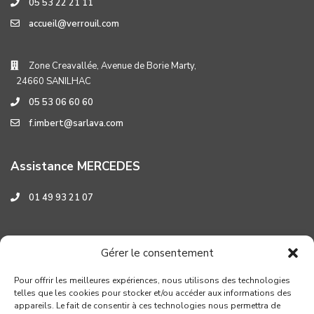
05 53 22 21 11
accueil@verrouil.com
Zone Creavallée, Avenue de Borie Marty,
24660 SANILHAC
05 53 06 60 60
f.imbert@sarlava.com
Assistance MERCEDES
01 49 93 21 07
Assistance HYUNDAI
Gérer le consentement
0 800 001 219
Pour offrir les meilleures expériences, nous utilisons des technologies
telles que les cookies pour stocker et/ou accéder aux informations des
appareils. Le fait de consentir à ces technologies nous permettra de