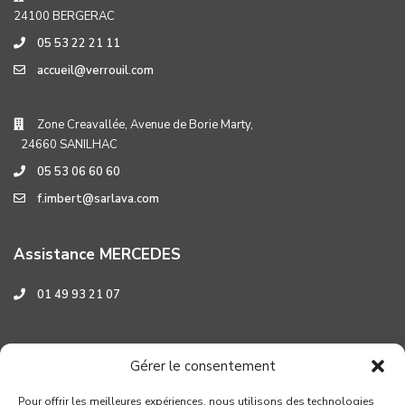
24100 BERGERAC
05 53 22 21 11
accueil@verrouil.com
Zone Creavallée, Avenue de Borie Marty,
24660 SANILHAC
05 53 06 60 60
f.imbert@sarlava.com
Assistance MERCEDES
01 49 93 21 07
Assistance HYUNDAI
Gérer le consentement
0 800 001 219
Pour offrir les meilleures expériences, nous utilisons des technologies