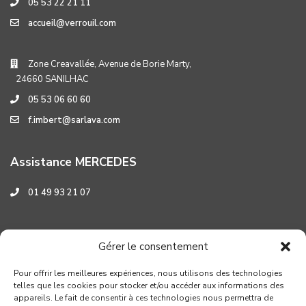
05 53 22 21 11
accueil@verrouil.com
Zone Creavallée, Avenue de Borie Marty,
24660 SANILHAC
05 53 06 60 60
f.imbert@sarlava.com
Assistance MERCEDES
01 49 93 21 07
Assistance HYUNDAI
Gérer le consentement
0 800 001 219
Pour offrir les meilleures expériences, nous utilisons des technologies
telles que les cookies pour stocker et/ou accéder aux informations des
appareils. Le fait de consentir à ces technologies nous permettra de