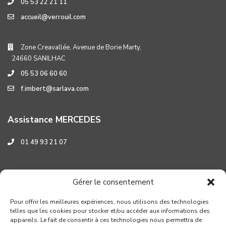
05 53 22 21 11
accueil@verrouil.com
Zone Creavallée, Avenue de Borie Marty,
24660 SANILHAC
05 53 06 60 60
f.imbert@sarlava.com
Assistance MERCEDES
01 49 93 21 07
Assistance HYUNDAI
Gérer le consentement
0 800 001 219
Pour offrir les meilleures expériences, nous utilisons des technologies
telles que les cookies pour stocker et/ou accéder aux informations des
appareils. Le fait de consentir à ces technologies nous permettra de