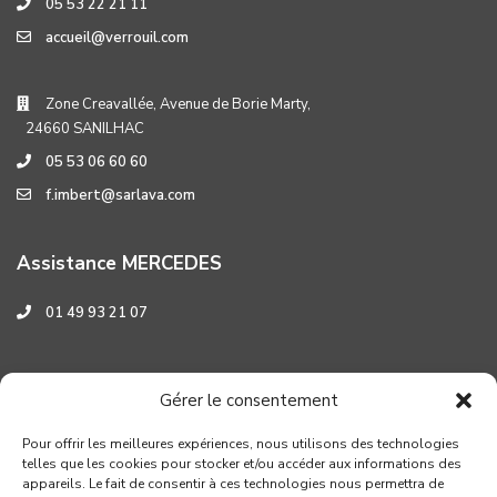
05 53 22 21 11
accueil@verrouil.com
Zone Creavallée, Avenue de Borie Marty,
24660 SANILHAC
05 53 06 60 60
f.imbert@sarlava.com
Assistance MERCEDES
01 49 93 21 07
Assistance HYUNDAI
Gérer le consentement
0 800 001 219
Pour offrir les meilleures expériences, nous utilisons des technologies
telles que les cookies pour stocker et/ou accéder aux informations des
appareils. Le fait de consentir à ces technologies nous permettra de