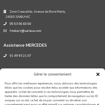
Zone Creavallée, Avenue de Borie Marty,
24660 SANILHAC
05 53 06 60 60
f.imbert@sarlava.com
Assistance MERCEDES
01 49 93 21 07
Assistance HYUNDAI
Gérer le consentement
0 800 001 219
Pour offrir les meilleures expériences, nous utilisons des technologies
telles que les cookies pour stocker et/ou accéder aux informations des
appareils. Le fait de consentir à ces technologies nous permettra de
traiter des données telles que le comportement de navigation ou les ID
uniques sur ce site. Le fait de ne pas consentir ou de retirer son
consentement peut avoir un effet négatif sur certaines caractéristiques et