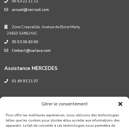
05 53 22 21 11
accueil@verrouil.com
Zone Creavallée, Avenue de Borie Marty,
24660 SANILHAC
05 53 06 60 60
f.imbert@sarlava.com
Assistance MERCEDES
01 49 93 21 07
Assistance HYUNDAI
Gérer le consentement
0 800 001 219
Pour offrir les meilleures expériences, nous utilisons des technologies
telles que les cookies pour stocker et/ou accéder aux informations des
appareils. Le fait de consentir à ces technologies nous permettra de