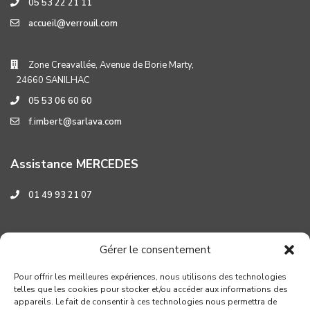
05 53 22 21 11
accueil@verrouil.com
Zone Creavallée, Avenue de Borie Marty,
24660 SANILHAC
05 53 06 60 60
f.imbert@sarlava.com
Assistance MERCEDES
01 49 93 21 07
Assistance HYUNDAI
Gérer le consentement
0 800 001 219
Pour offrir les meilleures expériences, nous utilisons des technologies
telles que les cookies pour stocker et/ou accéder aux informations des
appareils. Le fait de consentir à ces technologies nous permettra de