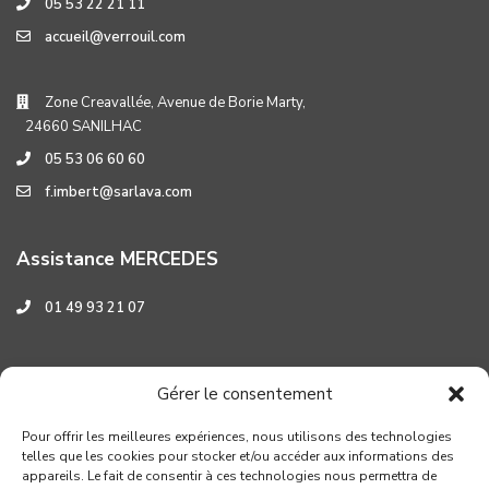
05 53 22 21 11
accueil@verrouil.com
Zone Creavallée, Avenue de Borie Marty,
24660 SANILHAC
05 53 06 60 60
f.imbert@sarlava.com
Assistance MERCEDES
01 49 93 21 07
Assistance HYUNDAI
Gérer le consentement
0 800 001 219
Pour offrir les meilleures expériences, nous utilisons des technologies
telles que les cookies pour stocker et/ou accéder aux informations des
appareils. Le fait de consentir à ces technologies nous permettra de