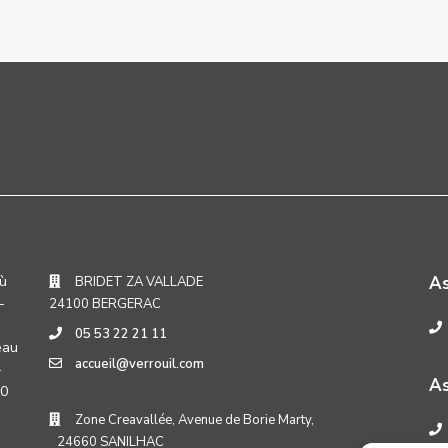
où
A
BRIDET ZA VALLADE
-
24100 BERGERAC
05 53 22 21 11
eau
accueil@verrouil.com
-
As
30
Zone Creavallée, Avenue de Borie Marty,
24660 SANILHAC