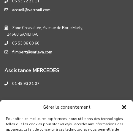
05 53 22 21 11
accueil@verrouil.com
Zone Creavallée, Avenue de Borie Marty,
24660 SANILHAC
05 53 06 60 60
f.imbert@sarlava.com
Assistance MERCEDES
01 49 93 21 07
Assistance HYUNDAI
Gérer le consentement
0 800 001 219
Pour offrir les meilleures expériences, nous utilisons des technologies
telles que les cookies pour stocker et/ou accéder aux informations des
appareils. Le fait de consentir à ces technologies nous permettra de