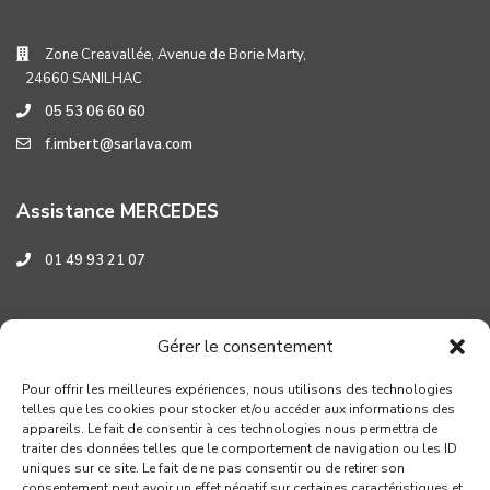
Zone Creavallée, Avenue de Borie Marty,
24660 SANILHAC
05 53 06 60 60
f.imbert@sarlava.com
Assistance MERCEDES
01 49 93 21 07
Assistance HYUNDAI
Gérer le consentement
0 800 001 219
Pour offrir les meilleures expériences, nous utilisons des technologies
telles que les cookies pour stocker et/ou accéder aux informations des
appareils. Le fait de consentir à ces technologies nous permettra de
traiter des données telles que le comportement de navigation ou les ID
uniques sur ce site. Le fait de ne pas consentir ou de retirer son
consentement peut avoir un effet négatif sur certaines caractéristiques et