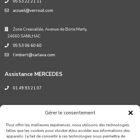
05 53 22 21 11
accueil@verrouil.com
Zone Creavallée, Avenue de Borie Marty,
24660 SANILHAC
05 53 06 60 60
f.imbert@sarlava.com
Assistance MERCEDES
01 49 93 21 07
Assistance HYUNDAI
Gérer le consentement
0 800 001 219
Pour offrir les meilleures expériences, nous utilisons des technologies
telles que les cookies pour stocker et/ou accéder aux informations des
appareils. Le fait de consentir à ces technologies nous permettra de