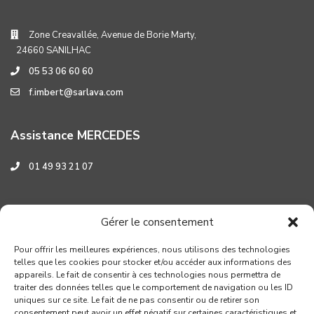
Zone Creavallée, Avenue de Borie Marty,
24660 SANILHAC
05 53 06 60 60
f.imbert@sarlava.com
Assistance MERCEDES
01 49 93 21 07
Assistance HYUNDAI
Gérer le consentement
0 800 001 219
Pour offrir les meilleures expériences, nous utilisons des technologies
telles que les cookies pour stocker et/ou accéder aux informations des
appareils. Le fait de consentir à ces technologies nous permettra de
traiter des données telles que le comportement de navigation ou les ID
uniques sur ce site. Le fait de ne pas consentir ou de retirer son
consentement peut avoir un effet négatif sur certaines caractéristiques et