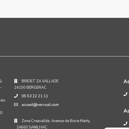
où
A
BRIDET ZA VALLADE
-
24100 BERGERAC
05 53 22 21 11
eau
accueil@verrouil.com
-
As
30
Zone Creavallée, Avenue de Borie Marty,
24660 SANILHAC