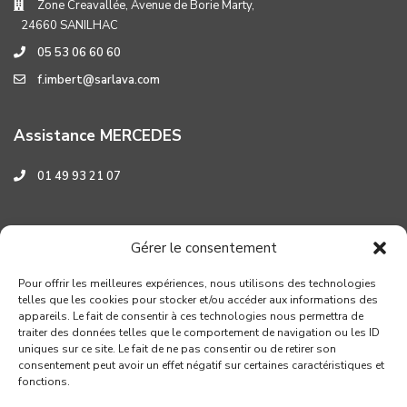
Zone Creavallée, Avenue de Borie Marty,
24660 SANILHAC
05 53 06 60 60
f.imbert@sarlava.com
Assistance MERCEDES
01 49 93 21 07
Assistance HYUNDAI
Gérer le consentement
0 800 001 219
Pour offrir les meilleures expériences, nous utilisons des technologies
telles que les cookies pour stocker et/ou accéder aux informations des
appareils. Le fait de consentir à ces technologies nous permettra de
traiter des données telles que le comportement de navigation ou les ID
uniques sur ce site. Le fait de ne pas consentir ou de retirer son
consentement peut avoir un effet négatif sur certaines caractéristiques et
fonctions.