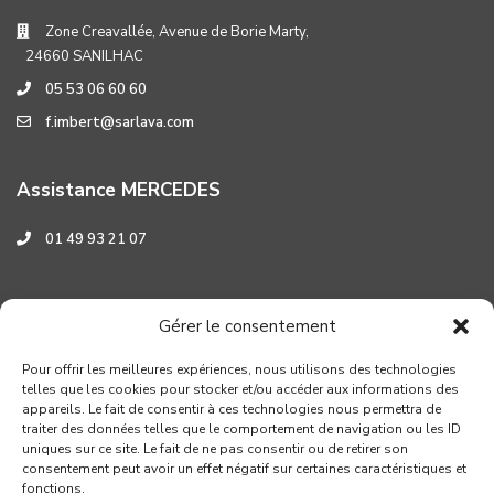
Zone Creavallée, Avenue de Borie Marty,
24660 SANILHAC
05 53 06 60 60
f.imbert@sarlava.com
Assistance MERCEDES
01 49 93 21 07
Assistance HYUNDAI
Gérer le consentement
0 800 001 219
Pour offrir les meilleures expériences, nous utilisons des technologies
telles que les cookies pour stocker et/ou accéder aux informations des
appareils. Le fait de consentir à ces technologies nous permettra de
traiter des données telles que le comportement de navigation ou les ID
uniques sur ce site. Le fait de ne pas consentir ou de retirer son
consentement peut avoir un effet négatif sur certaines caractéristiques et
fonctions.