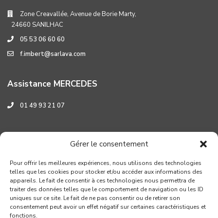
Zone Creavallée, Avenue de Borie Marty,
24660 SANILHAC
05 53 06 60 60
f.imbert@sarlava.com
Assistance MERCEDES
01 49 93 21 07
Assistance HYUNDAI
Gérer le consentement
0 800 001 219
Pour offrir les meilleures expériences, nous utilisons des technologies
telles que les cookies pour stocker et/ou accéder aux informations des
appareils. Le fait de consentir à ces technologies nous permettra de
traiter des données telles que le comportement de navigation ou les ID
uniques sur ce site. Le fait de ne pas consentir ou de retirer son
consentement peut avoir un effet négatif sur certaines caractéristiques et
fonctions.