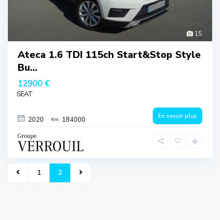
15
Ateca 1.6 TDI 115ch Start&Stop Style
Bu...
12900 €
SEAT
En savoir plus
2020
184000
1
2