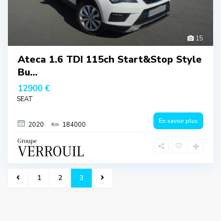
15
Ateca 1.6 TDI 115ch Start&Stop Style
Bu...
12900 €
SEAT
En savoir plus
2020
184000
1
2
3