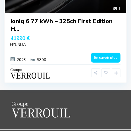
1
Ioniq 6 77 kWh – 325ch First Edition
H...
41990 €
HYUNDAI
En savoir plus
2023
5800