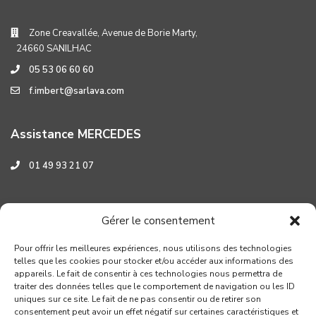
Zone Creavallée, Avenue de Borie Marty,
24660 SANILHAC
05 53 06 60 60
f.imbert@sarlava.com
Assistance MERCEDES
01 49 93 21 07
Assistance HYUNDAI
Gérer le consentement
0 800 001 219
Pour offrir les meilleures expériences, nous utilisons des technologies
telles que les cookies pour stocker et/ou accéder aux informations des
appareils. Le fait de consentir à ces technologies nous permettra de
traiter des données telles que le comportement de navigation ou les ID
uniques sur ce site. Le fait de ne pas consentir ou de retirer son
consentement peut avoir un effet négatif sur certaines caractéristiques et