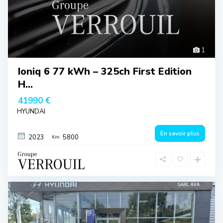
1
Ioniq 6 77 kWh – 325ch First Edition
H...
41990 €
HYUNDAI
En savoir plus
2023
5800