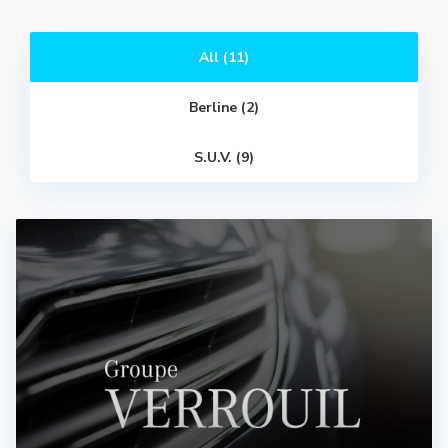
All (11)
Berline (2)
S.U.V. (9)