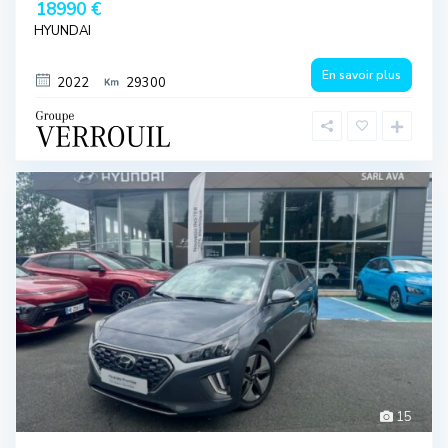
18990 €
HYUNDAI
En savoir plus
2022
29300
15