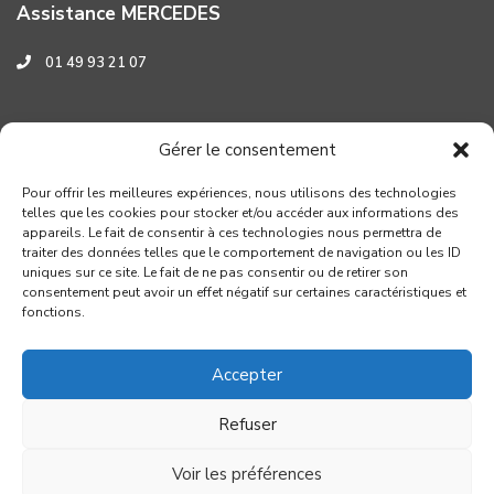
Assistance MERCEDES
01 49 93 21 07
Assistance HYUNDAI
Gérer le consentement
0 800 001 219
Pour offrir les meilleures expériences, nous utilisons des technologies
telles que les cookies pour stocker et/ou accéder aux informations des
appareils. Le fait de consentir à ces technologies nous permettra de
traiter des données telles que le comportement de navigation ou les ID
uniques sur ce site. Le fait de ne pas consentir ou de retirer son
consentement peut avoir un effet négatif sur certaines caractéristiques et
fonctions.
Accepter
Refuser
Copyright GROUPE VERROUIL - Création : Distinguez-vous.com
SARL AVA –
Voir les préférences
Conditions générales de réparation
Mentions légales
Guillaume