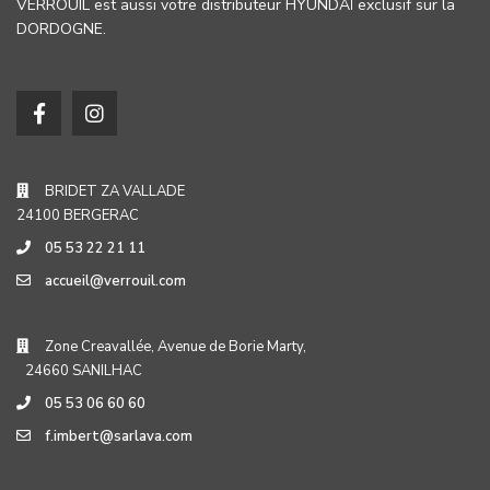
VERROUIL est aussi votre distributeur HYUNDAÏ exclusif sur la
DORDOGNE.
BRIDET ZA VALLADE
24100 BERGERAC
05 53 22 21 11
accueil@verrouil.com
Zone Creavallée, Avenue de Borie Marty,
24660 SANILHAC
05 53 06 60 60
f.imbert@sarlava.com