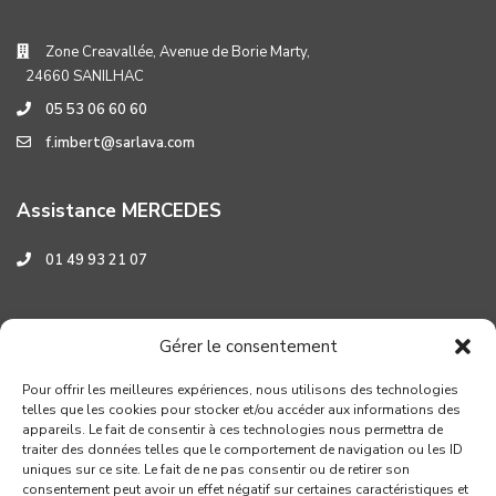
Zone Creavallée, Avenue de Borie Marty,
24660 SANILHAC
05 53 06 60 60
f.imbert@sarlava.com
Assistance MERCEDES
01 49 93 21 07
Assistance HYUNDAI
Gérer le consentement
0 800 001 219
Pour offrir les meilleures expériences, nous utilisons des technologies
telles que les cookies pour stocker et/ou accéder aux informations des
appareils. Le fait de consentir à ces technologies nous permettra de
traiter des données telles que le comportement de navigation ou les ID
uniques sur ce site. Le fait de ne pas consentir ou de retirer son
consentement peut avoir un effet négatif sur certaines caractéristiques et