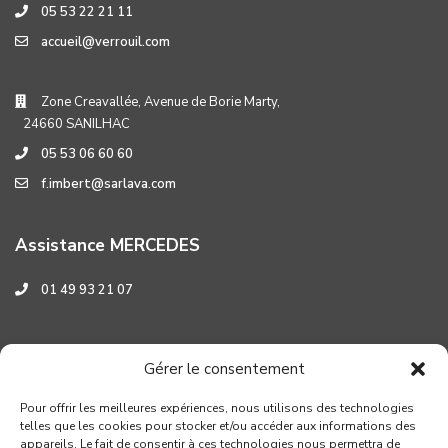
05 53 22 21 11
accueil@verrouil.com
Zone Creavallée, Avenue de Borie Marty,
24660 SANILHAC
05 53 06 60 60
f.imbert@sarlava.com
Assistance MERCEDES
01 49 93 21 07
Assistance HYUNDAI
Gérer le consentement
0 800 001 219
Pour offrir les meilleures expériences, nous utilisons des technologies
telles que les cookies pour stocker et/ou accéder aux informations des
appareils. Le fait de consentir à ces technologies nous permettra de