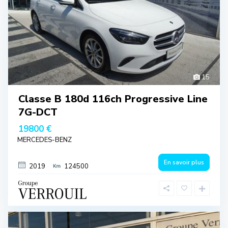
15
Classe B 180d 116ch Progressive Line
7G-DCT
19800 €
MERCEDES-BENZ
En savoir plus
2019
124500