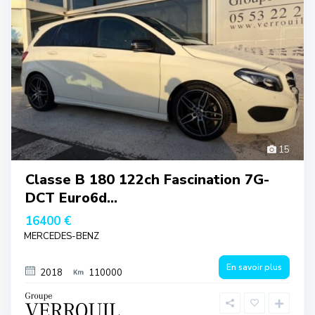
15
Classe B 180 122ch Fascination 7G-
DCT Euro6d...
16400 €
MERCEDES-BENZ
En savoir plus
2018
110000