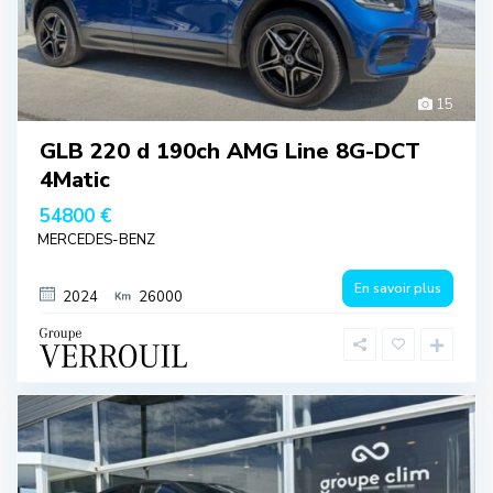
15
GLB 220 d 190ch AMG Line 8G-DCT
4Matic
54800 €
MERCEDES-BENZ
En savoir plus
2024
26000