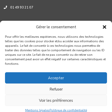
01 49 93 21 07
Assistance HYUNDAI
Gérer le consentement
0 800 001 219
Pour offrir les meilleures expériences, nous utilisons des technologies
telles que les cookies pour stocker et/ou accéder aux informations des
appareils. Le fait de consentir à ces technologies nous permettra de
traiter des données telles que le comportement de navigation ou les ID
uniques sur ce site. Le fait de ne pas consentir ou de retirer son
consentement peut avoir un effet négatif sur certaines caractéristiques et
fonctions.
Accepter
Refuser
Copyright GROUPE VERROUIL - Création : Distinguez-vous.com
Voir les préférences
Conditions générales de réparation
Mentions légales
Politique de confidentialité
Mentions légales
Politique de confidentialité