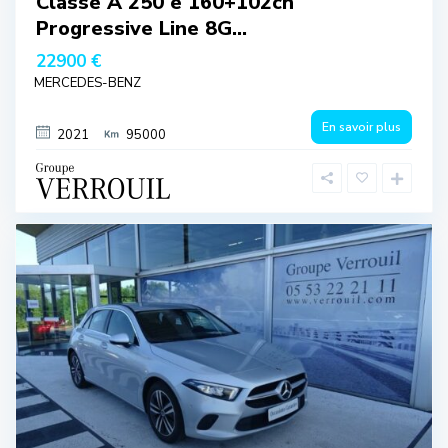
Classe A 250 e 160+102ch
Progressive Line 8G...
22900 €
MERCEDES-BENZ
En savoir plus
2021
95000