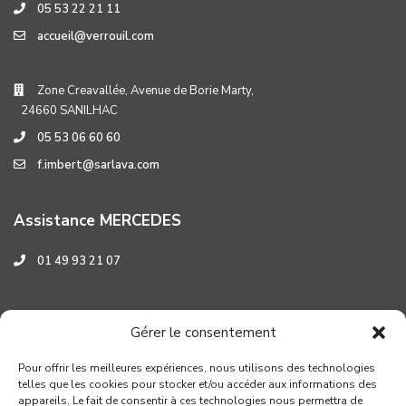
05 53 22 21 11
accueil@verrouil.com
Zone Creavallée, Avenue de Borie Marty,
24660 SANILHAC
05 53 06 60 60
f.imbert@sarlava.com
Assistance MERCEDES
01 49 93 21 07
Assistance HYUNDAI
Gérer le consentement
0 800 001 219
Pour offrir les meilleures expériences, nous utilisons des technologies
telles que les cookies pour stocker et/ou accéder aux informations des
appareils. Le fait de consentir à ces technologies nous permettra de